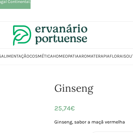
ugal Continental.
S
ALIMENTAÇÃO
COSMÉTICA
HOMEOPATIA
AROMATERAPIA
FLORAIS
OU
io
Loja
Suplementos alimentares
Sistema Nervoso
Relaxamento
Gin
Ginseng
25,74
€
Ginseng, sabor a maçã vermelha