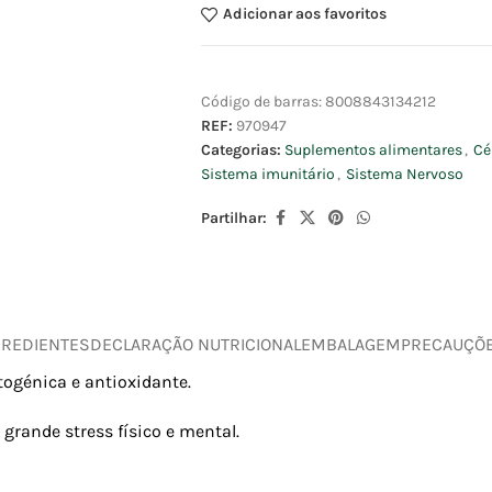
Adicionar aos favoritos
Código de barras:
8008843134212
REF:
970947
Categorias:
Suplementos alimentares
,
Cé
Sistema imunitário
,
Sistema Nervoso
Partilhar:
GREDIENTES
DECLARAÇÃO NUTRICIONAL
EMBALAGEM
PRECAUÇÕ
ogénica e antioxidante.
grande stress físico e mental.