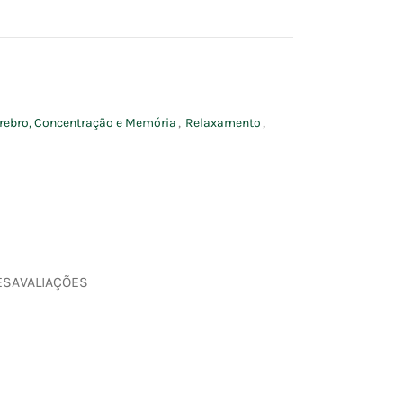
rebro, Concentração e Memória
,
Relaxamento
,
ES
AVALIAÇÕES