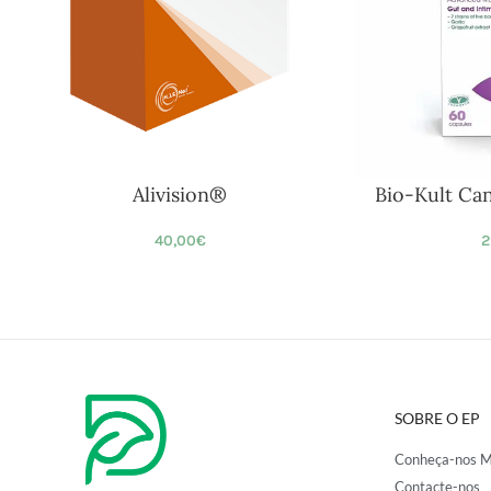
Alivision®
Bio-Kult Ca
40,00
€
2
SOBRE O EP
Conheça-nos M
Contacte-nos