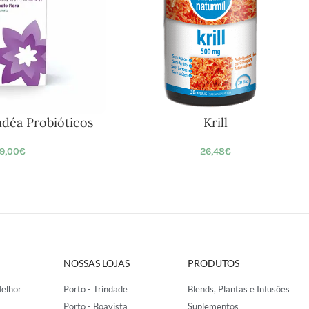
ndéa Probióticos
Krill
9,00
€
26,48
€
NOSSAS LOJAS
PRODUTOS
elhor
Porto - Trindade
Blends, Plantas e Infusões
Porto - Boavista
Suplementos