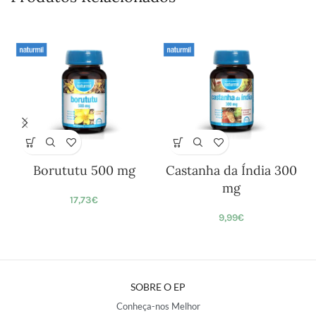
Borututu 500 mg
Castanha da Índia 300
mg
17,73
€
9,99
€
SOBRE O EP
Conheça-nos Melhor