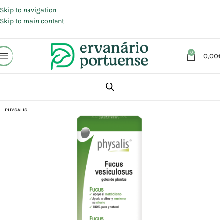
Portes grátis em compras a partir de 30 €, para envio expresso em
Portugal Continental.
Skip to navigation
Skip to main content
0
0,00
Início
Loja
Suplementos alimentares
Controlo peso
PHYSALIS