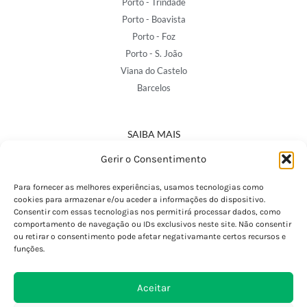
Porto - Trindade
Porto - Boavista
Porto - Foz
Porto - S. João
Viana do Castelo
Barcelos
SAIBA MAIS
Política de Privacidade
Gerir o Consentimento
Declaração de Acessibilidade
Termos e Condições
Para fornecer as melhores experiências, usamos tecnologias como
cookies para armazenar e/ou aceder a informações do dispositivo.
Perguntas Frequentes
Consentir com essas tecnologias nos permitirá processar dados, como
Custos de Envio
comportamento de navegação ou IDs exclusivos neste site. Não consentir
ou retirar o consentimento pode afetar negativamante certos recursos e
Encomendas Internacionais
funções.
Seguir Encomenda
Devoluções e Trocas
Aceitar