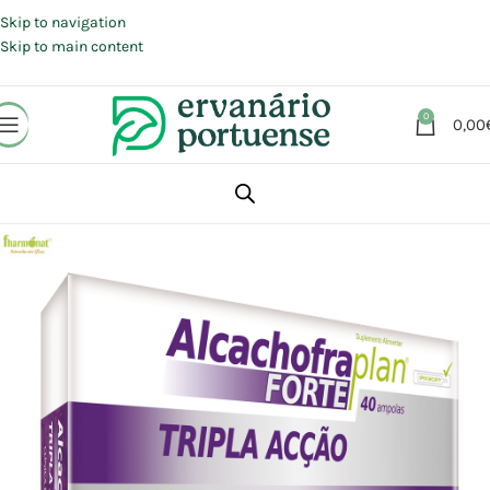
Portes grátis em compras a partir de 30 €, para envio expresso em
Portugal Continental.
Skip to navigation
Skip to main content
0
0,00
Início
Loja
Suplementos alimentares
Fígado e Vesícula