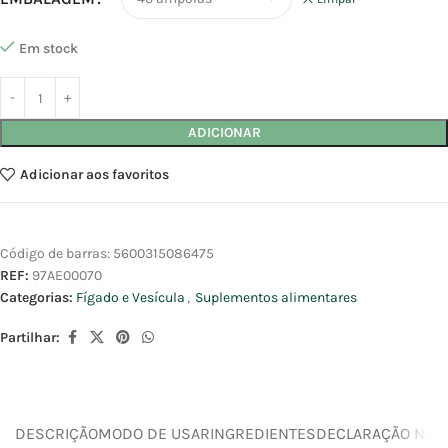
Em stock
ADICIONAR
Adicionar aos favoritos
Código de barras:
5600315086475
REF:
97AE00070
Categorias:
Fígado e Vesícula
,
Suplementos alimentares
Partilhar:
DESCRIÇÃO
MODO DE USAR
INGREDIENTES
DECLARAÇÃO NUTR