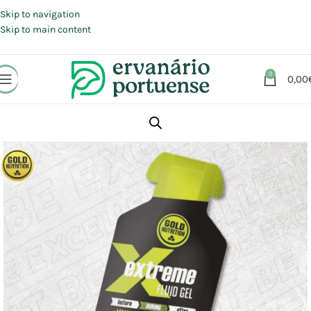
Portes grátis em compras a partir de 30 €, para envio expresso em
Portugal Continental.
Skip to navigation
Skip to main content
0
0,00
Início
Loja
Suplementos alimentares