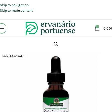
Portes grátis em compras a partir de 30 €, para envio expresso em
Portugal Continental.
Skip to navigation
Skip to main content
0
0,00
Início
Loja
Suplementos alimentares
NATURE'S ANSWER