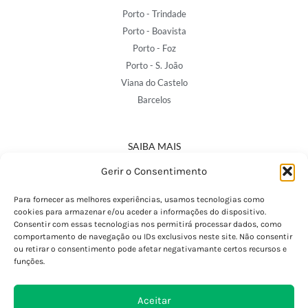
Porto - Trindade
Porto - Boavista
Porto - Foz
Porto - S. João
Viana do Castelo
Barcelos
SAIBA MAIS
Política de Privacidade
Gerir o Consentimento
Declaração de Acessibilidade
Termos e Condições
Para fornecer as melhores experiências, usamos tecnologias como
cookies para armazenar e/ou aceder a informações do dispositivo.
Perguntas Frequentes
Consentir com essas tecnologias nos permitirá processar dados, como
Custos de Envio
comportamento de navegação ou IDs exclusivos neste site. Não consentir
ou retirar o consentimento pode afetar negativamante certos recursos e
Encomendas Internacionais
funções.
Seguir Encomenda
Devoluções e Trocas
Aceitar