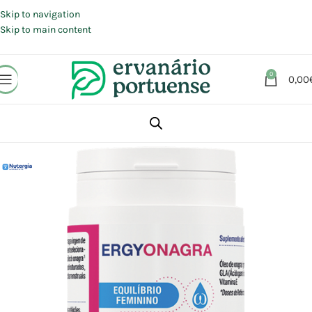
Portes grátis em compras a partir de 30 €, para envio expresso em
Portugal Continental.
Skip to navigation
Skip to main content
0
0,00
Início
Loja
Suplementos alimentares
Cabelo, Pele e Unhas