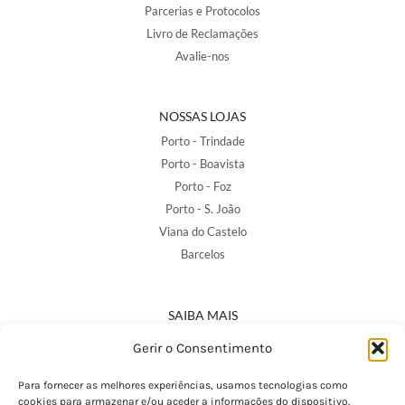
Parcerias e Protocolos
Livro de Reclamações
Avalie-nos
NOSSAS LOJAS
Porto - Trindade
Porto - Boavista
Porto - Foz
Porto - S. João
Viana do Castelo
Barcelos
SAIBA MAIS
Política de Privacidade
Gerir o Consentimento
Declaração de Acessibilidade
Termos e Condições
Para fornecer as melhores experiências, usamos tecnologias como
cookies para armazenar e/ou aceder a informações do dispositivo.