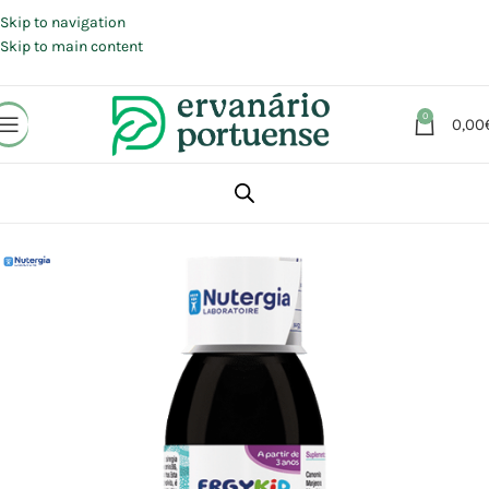
Portes grátis em compras a partir de 30 €, para envio expresso em
Portugal Continental.
Skip to navigation
Skip to main content
0
0,00
Início
Loja
Suplementos alimentares
Sistema Nervoso