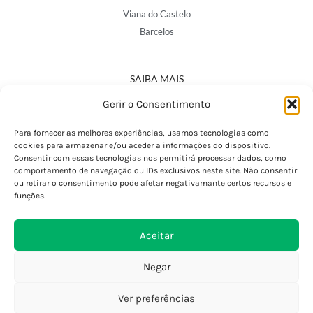
Viana do Castelo
Barcelos
SAIBA MAIS
Política de Privacidade
Gerir o Consentimento
Declaração de Acessibilidade
Termos e Condições
Para fornecer as melhores experiências, usamos tecnologias como
cookies para armazenar e/ou aceder a informações do dispositivo.
Perguntas Frequentes
Consentir com essas tecnologias nos permitirá processar dados, como
Custos de Envio
comportamento de navegação ou IDs exclusivos neste site. Não consentir
ou retirar o consentimento pode afetar negativamante certos recursos e
Encomendas Internacionais
funções.
Seguir Encomenda
Devoluções e Trocas
Aceitar
Negar
Ver preferências