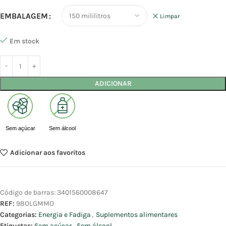
EMBALAGEM
Limpar
Em stock
ADICIONAR
Sem açúcar
Sem álcool
Adicionar aos favoritos
Código de barras:
3401560008647
REF:
98OLGMMO
Categorias:
Energia e Fadiga
,
Suplementos alimentares
Etiquetas:
Sem açúcar
,
Sem álcool