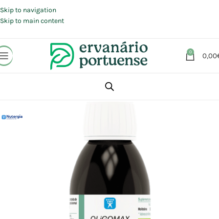
Portes grátis em compras a partir de 30 €, para envio expresso em
Portugal Continental.
Skip to navigation
Skip to main content
0
0,00
Início
Loja
Suplementos alimentares
Energia e Fadiga