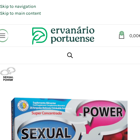
Portes grátis em compras a partir de 30 €, para envio expresso em
Portugal Continental.
Skip to navigation
Skip to main content
0
0,00
Início
Loja
Suplementos alimentares
Energia e Fadiga