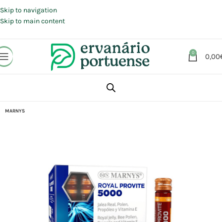
Portes grátis em compras a partir de 30 €, para envio expresso em
Portugal Continental.
Skip to navigation
Skip to main content
0
0,00
Início
Loja
Suplementos alimentares
Energia e Fadiga
MARNYS