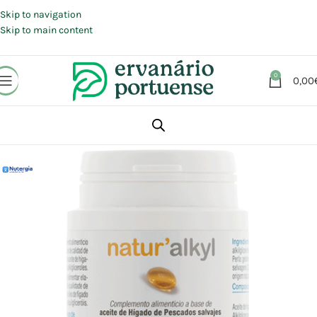
Portes grátis em compras a partir de 30 €, para envio expresso em
Portugal Continental.
Skip to navigation
Skip to main content
0
0,00
Início
Loja
Suplementos alimentares
Energia e Fadiga
Resistência