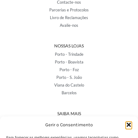
Contacte-nos
Parcerias e Protocolos
Livro de Reclamações
Avalie-nos
NOSSAS LOJAS
Porto - Trindade
Porto - Boavista
Porto - Foz
Porto - S. João
Viana do Castelo
Barcelos
SAIBA MAIS
Política de Privacidade
Gerir o Consentimento
Declaração de Acessibilidade
Termos e Condições
Para fornecer as melhores experiências, usamos tecnologias como