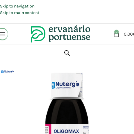
Portes grátis em compras a partir de 30 €, para envio expresso em
Portugal Continental.
Skip to navigation
Skip to main content
0
0,00
Início
Loja
Suplementos alimentares
Energia e Fadiga