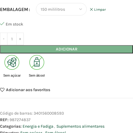
EMBALAGEM
Limpar
Em stock
ADICIONAR
Sem açúcar
Sem álcool
Adicionar aos favoritos
Código de barras:
3401560008593
REF:
987274837
Categorias:
Energia e Fadiga
,
Suplementos alimentares
Etiquetas:
Sem açúcar
,
Sem álcool