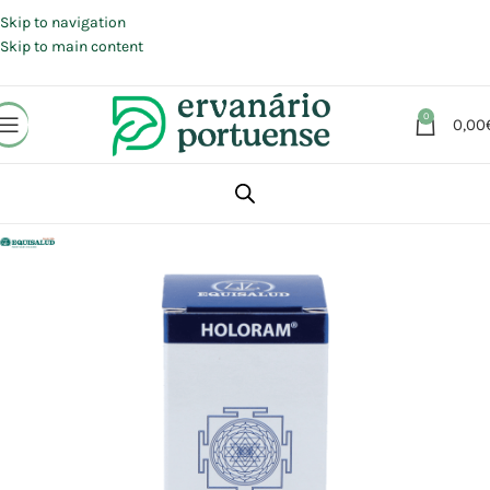
Portes grátis em compras a partir de 30 €, para envio expresso em
Portugal Continental.
Skip to navigation
Skip to main content
0
0,00
Início
Loja
Suplementos alimentares
Energia e Fadiga