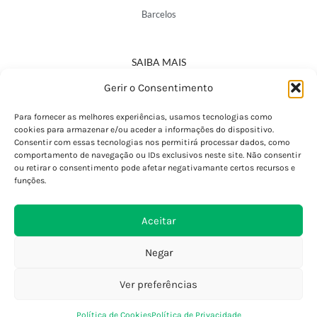
Barcelos
SAIBA MAIS
Política de Privacidade
Gerir o Consentimento
Declaração de Acessibilidade
Termos e Condições
Para fornecer as melhores experiências, usamos tecnologias como
cookies para armazenar e/ou aceder a informações do dispositivo.
Perguntas Frequentes
Consentir com essas tecnologias nos permitirá processar dados, como
Custos de Envio
comportamento de navegação ou IDs exclusivos neste site. Não consentir
ou retirar o consentimento pode afetar negativamante certos recursos e
Encomendas Internacionais
funções.
Seguir Encomenda
Devoluções e Trocas
Aceitar
Negar
Ver preferências
0
Política de Cookies
Política de Privacidade