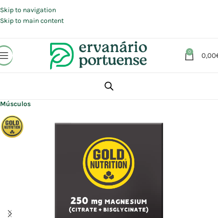
Portes grátis em compras a partir de 30 €, para envio expresso em
Portugal Continental.
Skip to navigation
Skip to main content
0
0,00
Início
Loja
Suplementos alimentares
Articulações, Músculos e Ossos
Músculos