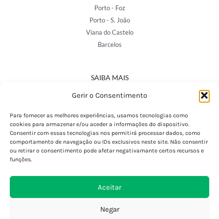
Porto - Foz
Porto - S. João
Viana do Castelo
Barcelos
SAIBA MAIS
Política de Privacidade
Gerir o Consentimento
Declaração de Acessibilidade
Termos e Condições
Para fornecer as melhores experiências, usamos tecnologias como
cookies para armazenar e/ou aceder a informações do dispositivo.
Perguntas Frequentes
Consentir com essas tecnologias nos permitirá processar dados, como
Custos de Envio
comportamento de navegação ou IDs exclusivos neste site. Não consentir
ou retirar o consentimento pode afetar negativamante certos recursos e
Encomendas Internacionais
funções.
Seguir Encomenda
Devoluções e Trocas
Aceitar
Negar