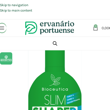
Portes grátis em compras a partir de 30 €, para envio expresso em
Portugal Continental.
Skip to navigation
Skip to main content
0
0,00
Início
Loja
Suplementos alimentares
Desintoxicação