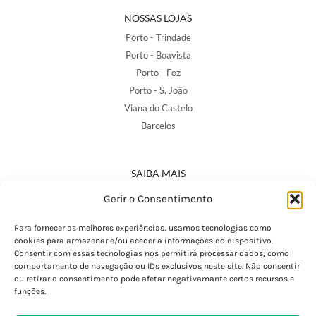
NOSSAS LOJAS
Porto - Trindade
Porto - Boavista
Porto - Foz
Porto - S. João
Viana do Castelo
Barcelos
SAIBA MAIS
Política de Privacidade
Gerir o Consentimento
Declaração de Acessibilidade
Termos e Condições
Para fornecer as melhores experiências, usamos tecnologias como
cookies para armazenar e/ou aceder a informações do dispositivo.
Perguntas Frequentes
Consentir com essas tecnologias nos permitirá processar dados, como
Custos de Envio
comportamento de navegação ou IDs exclusivos neste site. Não consentir
ou retirar o consentimento pode afetar negativamante certos recursos e
Encomendas Internacionais
funções.
Seguir Encomenda
Devoluções e Trocas