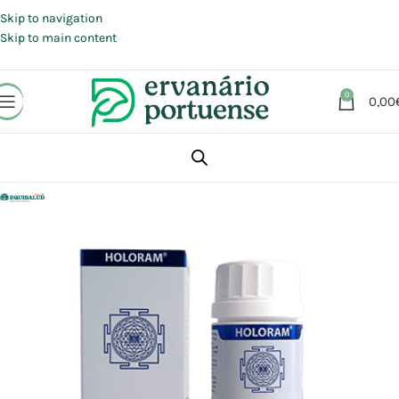
Portes grátis em compras a partir de 30 €, para envio expresso em
Portugal Continental.
Skip to navigation
Skip to main content
0
0,00
Início
Loja
Suplementos alimentares
Desintoxicação