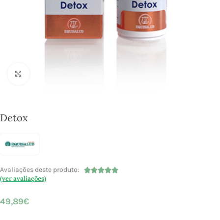
Click to enlarge
Detox
Avaliações deste produto:





(ver avaliações)
49,89
€