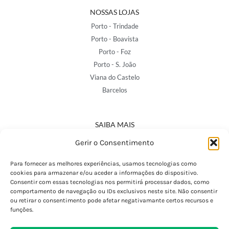
NOSSAS LOJAS
Porto - Trindade
Porto - Boavista
Porto - Foz
Porto - S. João
Viana do Castelo
Barcelos
SAIBA MAIS
Política de Privacidade
Gerir o Consentimento
Declaração de Acessibilidade
Termos e Condições
Para fornecer as melhores experiências, usamos tecnologias como
cookies para armazenar e/ou aceder a informações do dispositivo.
Perguntas Frequentes
Consentir com essas tecnologias nos permitirá processar dados, como
Custos de Envio
comportamento de navegação ou IDs exclusivos neste site. Não consentir
ou retirar o consentimento pode afetar negativamante certos recursos e
Encomendas Internacionais
funções.
Seguir Encomenda
Devoluções e Trocas