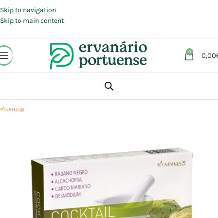
Portes grátis em compras a partir de 30 €, para envio expresso em
Portugal Continental.
Skip to navigation
Skip to main content
0
0,00
Início
Loja
Suplementos alimentares
Sistema Digestivo