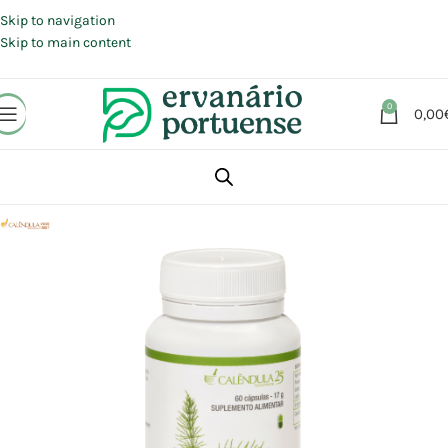
Portes grátis em compras a partir de 30 €, para envio expresso em
Portugal Continental.
Skip to navigation
Skip to main content
0
0,00
Início
Loja
Suplementos alimentares
Desintoxicação