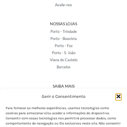
Avalie-nos
NOSSAS LOJAS
Porto - Trindade
Porto - Boavista
Porto - Foz
Porto - S. João
Viana do Castelo
Barcelos
SAIBA MAIS
Política de Privacidade
Gerir o Consentimento
Declaração de Acessibilidade
Termos e Condições
Para fornecer as melhores experiências, usamos tecnologias como
cookies para armazenar e/ou aceder a informações do dispositivo.
Perguntas Frequentes
Consentir com essas tecnologias nos permitirá processar dados, como
Custos de Envio
comportamento de navegação ou IDs exclusivos neste site. Não consentir