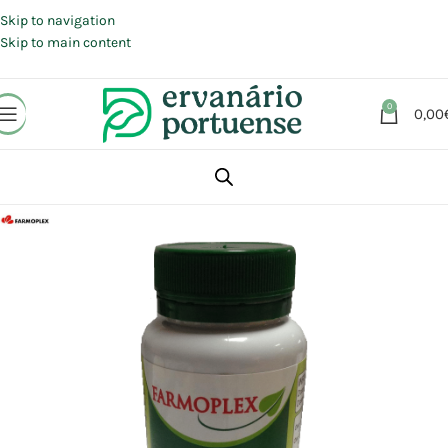
Portes grátis em compras a partir de 30 €, para envio expresso em
Portugal Continental.
Skip to navigation
Skip to main content
0
0,00
Início
Loja
Suplementos alimentares
Coração e Circulação
Colesterol