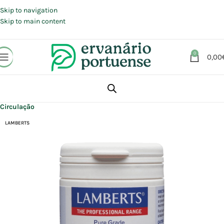
Portes grátis em compras a partir de 30 €, para envio expresso em
Portugal Continental.
Skip to navigation
Skip to main content
0
0,00
Início
Loja
Suplementos alimentares
Coração e Circulação
Circulação
LAMBERTS