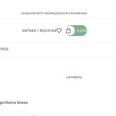
LOJAS
CONTACTE-NOS
FAQS
SEGUIR ENCOMENDA
ENTRAR / REGISTAR
0,00
€
TROS
ogenol
Lamberts
 pinheiro bravo