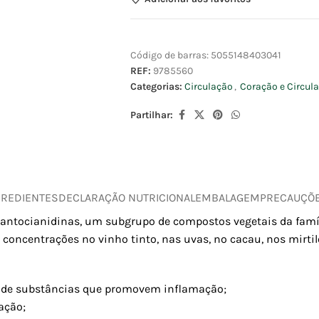
Código de barras:
5055148403041
REF:
9785560
Categorias:
Circulação
,
Coração e Circul
Partilhar:
GREDIENTES
DECLARAÇÃO NUTRICIONAL
EMBALAGEM
PRECAUÇÕ
oantocianidinas, um subgrupo de compostos vegetais da famíli
concentrações no vinho tinto, nas uvas, no cacau, nos mirti
ção de substâncias que promovem inflamação;
ação;