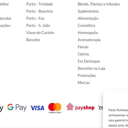
elhor
Porto - Trindade
Blends, Plantas e Infusões
Porto - Boavista
Suplementos
tocolos
Porto - Foz
Alimentação
mações
Porto - S. João
Cosmética
Viana do Castelo
Homeopatia
Barcelos
Aromaterapia
Florais
Outros
Em Destaque
Recentes na Loja
Promoções
Marcas
Para fornec
armazenar e
nos permiti
neste site. 