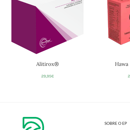
Alitirox®
Hawa 
29,95
€
2
SOBRE O EP