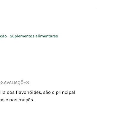
ação
,
Suplementos alimentares
ES
AVALIAÇÕES
a dos flavonóides, são o principal
los e nas maçãs.