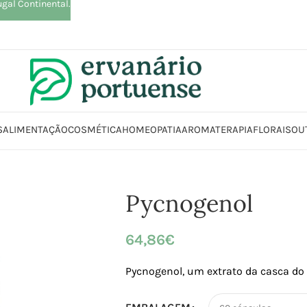
ugal Continental.
S
ALIMENTAÇÃO
COSMÉTICA
HOMEOPATIA
AROMATERAPIA
FLORAIS
OU
Loja
Suplementos alimentares
Coração e Circulação
Circulação
Pycn
Pycnogenol
64,86
€
Pycnogenol, um extrato da casca do