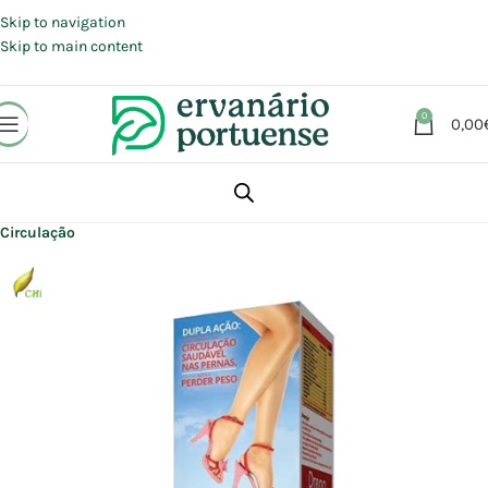
Portes grátis em compras a partir de 30 €, para envio expresso em
Portugal Continental.
Skip to navigation
Skip to main content
0
0,00
Início
Loja
Suplementos alimentares
Coração e Circulação
Circulação