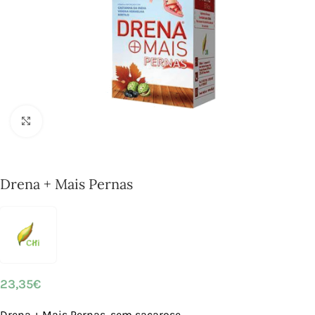
Click to enlarge
Drena + Mais Pernas
23,35
€
Drena + Mais Pernas, sem sacarose