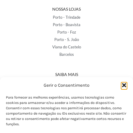
NOSSAS LOJAS
Porto - Trindade
Porto - Boavista
Porto - Foz
Porto - S. João
Viana do Castelo
Barcelos
SAIBA MAIS
Política de Privacidade
Gerir o Consentimento
Declaração de Acessibilidade
Termos e Condições
Para fornecer as melhores experiências, usamos tecnologias como
cookies para armazenar e/ou aceder a informações do dispositivo.
Perguntas Frequentes
Consentir com essas tecnologias nos permitirá processar dados, como
Custos de Envio
comportamento de navegação ou IDs exclusivos neste site. Não consentir
ou retirar o consentimento pode afetar negativamante certos recursos e
Encomendas Internacionais
funções.
Seguir Encomenda