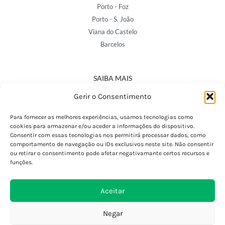
Porto - Foz
Porto - S. João
Viana do Castelo
Barcelos
SAIBA MAIS
Política de Privacidade
Gerir o Consentimento
Declaração de Acessibilidade
Termos e Condições
Para fornecer as melhores experiências, usamos tecnologias como
cookies para armazenar e/ou aceder a informações do dispositivo.
Perguntas Frequentes
Consentir com essas tecnologias nos permitirá processar dados, como
Custos de Envio
comportamento de navegação ou IDs exclusivos neste site. Não consentir
ou retirar o consentimento pode afetar negativamante certos recursos e
Encomendas Internacionais
funções.
Seguir Encomenda
Devoluções e Trocas
Aceitar
Negar