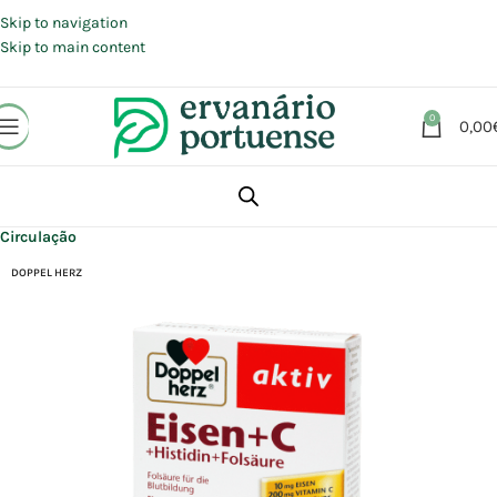
Portes grátis em compras a partir de 30 €, para envio expresso em
Portugal Continental.
Skip to navigation
Skip to main content
0
0,00
Início
Loja
Suplementos alimentares
Coração e Circulação
Circulação
DOPPEL HERZ