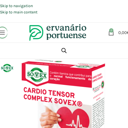
Portes grátis em compras a partir de 30 €, para envio expresso em
Portugal Continental.
Skip to navigation
Skip to main content
0
0,00
Início
Loja
Suplementos alimentares
Coração e Circulação