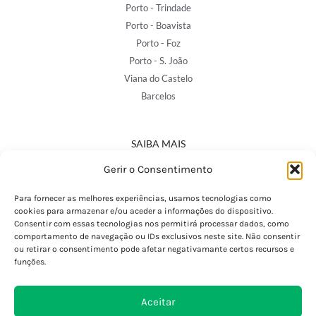
Porto - Trindade
Porto - Boavista
Porto - Foz
Porto - S. João
Viana do Castelo
Barcelos
SAIBA MAIS
Política de Privacidade
Gerir o Consentimento
Declaração de Acessibilidade
Termos e Condições
Para fornecer as melhores experiências, usamos tecnologias como
cookies para armazenar e/ou aceder a informações do dispositivo.
Perguntas Frequentes
Consentir com essas tecnologias nos permitirá processar dados, como
Custos de Envio
comportamento de navegação ou IDs exclusivos neste site. Não consentir
ou retirar o consentimento pode afetar negativamante certos recursos e
Encomendas Internacionais
funções.
Seguir Encomenda
Devoluções e Trocas
Aceitar