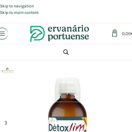
Portes grátis em compras a partir de 30 €, para envio expresso em
Portugal Continental.
Skip to navigation
Skip to main content
0
0,00
Início
Loja
Suplementos alimentares
Controlo peso