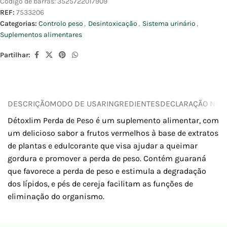
Código de barras:
3525722017909
REF:
7533206
Categorias:
Controlo peso
,
Desintoxicação
,
Sistema urinário
,
Suplementos alimentares
Partilhar:
DESCRIÇÃO
MODO DE USAR
INGREDIENTES
DECLARAÇÃO NUTR
Détoxlim Perda de Peso é um suplemento alimentar, com
um delicioso sabor a frutos vermelhos à base de extratos
de plantas e edulcorante que visa ajudar a queimar
gordura e promover a perda de peso. Contém guaraná
que favorece a perda de peso e estimula a degradação
dos lípidos, e pés de cereja facilitam as funções de
eliminação do organismo.