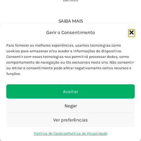
SAIBA MAIS
Política de Privacidade
Gerir o Consentimento
Declaração de Acessibilidade
Termos e Condições
Para fornecer as melhores experiências, usamos tecnologias como
cookies para armazenar e/ou aceder a informações do dispositivo.
Perguntas Frequentes
Consentir com essas tecnologias nos permitirá processar dados, como
Custos de Envio
comportamento de navegação ou IDs exclusivos neste site. Não consentir
ou retirar o consentimento pode afetar negativamante certos recursos e
Encomendas Internacionais
funções.
Seguir Encomenda
Devoluções e Trocas
Aceitar
Negar
Ver preferências
0
Política de Cookies
Política de Privacidade
Loja
Favoritos
Saco Compras
Conta