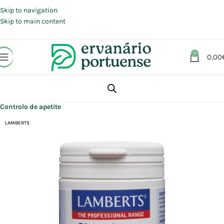
Portes grátis em compras a partir de 30 €, para envio expresso em
Portugal Continental.
Skip to navigation
Skip to main content
0
0,00
Início
Loja
Suplementos alimentares
Controlo peso
Controlo de apetite
LAMBERTS