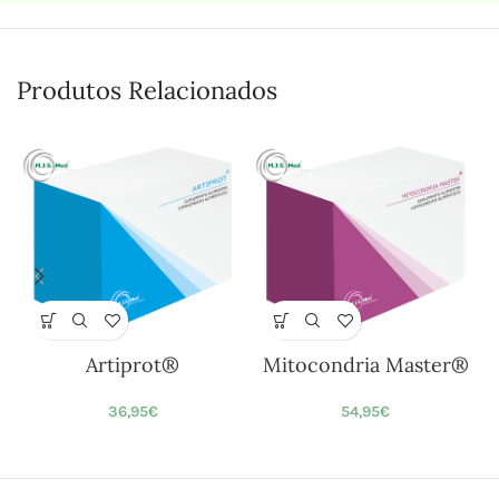
Produtos Relacionados
Artiprot®
Mitocondria Master®
36,95
€
54,95
€