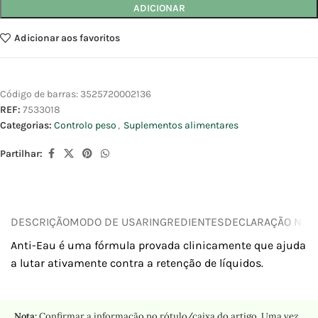
ADICIONAR
Adicionar aos favoritos
Código de barras:
3525720002136
REF:
7533018
Categorias:
Controlo peso
,
Suplementos alimentares
Partilhar:
DESCRIÇÃO
MODO DE USAR
INGREDIENTES
DECLARAÇÃO NUTR
Anti-Eau é uma fórmula provada clinicamente que ajuda
a lutar ativamente contra a retenção de líquidos.
Nota:
Confirmar a informação no rótulo/caixa do artigo. Uma vez