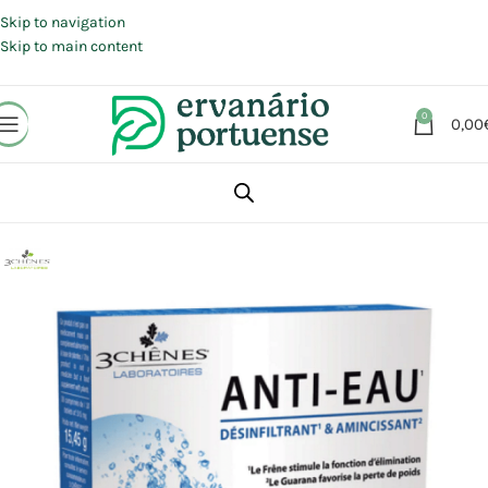
Portes grátis em compras a partir de 30 €, para envio expresso em
Portugal Continental.
Skip to navigation
Skip to main content
0
0,00
Início
Loja
Suplementos alimentares
Controlo peso