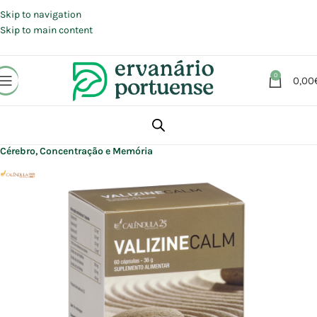
Portes grátis em compras a partir de 30 €, para envio expresso em
Portugal Continental.
Skip to navigation
Skip to main content
0
0,00
Início
Loja
Suplementos alimentares
Cérebro, Concentração e Memória