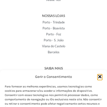
NOSSAS LOJAS
Porto - Trindade
Porto - Boavista
Porto - Foz
Porto - S. João
Viana do Castelo
Barcelos
SAIBA MAIS
Política de Privacidade
Gerir o Consentimento
Declaração de Acessibilidade
Termos e Condições
Para fornecer as melhores experiências, usamos tecnologias como
cookies para armazenar e/ou aceder a informações do dispositivo.
Perguntas Frequentes
Consentir com essas tecnologias nos permitirá processar dados, como
Custos de Envio
comportamento de navegação ou IDs exclusivos neste site. Não consentir
ou retirar o consentimento pode afetar negativamante certos recursos e
Encomendas Internacionais