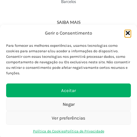
Barcelos
SAIBA MAIS
Política de Privacidade
Gerir o Consentimento
Declaração de Acessibilidade
Termos e Condições
Para fornecer as melhores experiências, usamos tecnologias como
cookies para armazenar e/ou aceder a informações do dispositivo.
Perguntas Frequentes
Consentir com essas tecnologias nos permitirá processar dados, como
Custos de Envio
comportamento de navegação ou IDs exclusivos neste site. Não consentir
ou retirar o consentimento pode afetar negativamante certos recursos e
Encomendas Internacionais
funções.
Seguir Encomenda
Devoluções e Trocas
Aceitar
Negar
Ver preferências
0
Política de Cookies
Política de Privacidade
Loja
Favoritos
Saco Compras
Conta