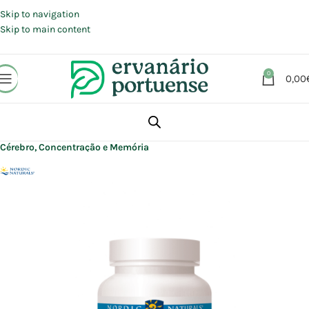
Portes grátis em compras a partir de 30 €, para envio expresso em
Portugal Continental.
Skip to navigation
Skip to main content
0
0,00
Início
Loja
Suplementos alimentares
Cérebro, Concentração e Memória