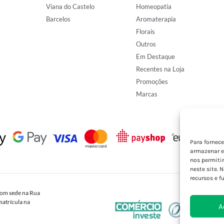
Viana do Castelo
Homeopatia
Barcelos
Aromaterapia
Florais
Outros
Em Destaque
Recentes na Loja
Promoções
Marcas
Para fornec
armazenar e
nos permiti
neste site. 
recursos e f
om sede na Rua
atrícula na
A