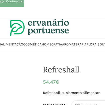
ugal Continental.
S
ALIMENTAÇÃO
COSMÉTICA
HOMEOPATIA
AROMATERAPIA
FLORAIS
OU
Loja
Suplementos alimentares
Cérebro, Concentração e Memória
Ref
Refreshall
54,47
€
Refreshall, suplemento alimentar