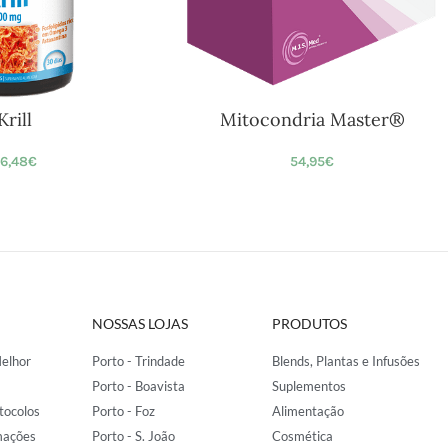
Krill
Mitocondria Master®
6,48
€
54,95
€
NOSSAS LOJAS
PRODUTOS
elhor
Porto - Trindade
Blends, Plantas e Infusões
Porto - Boavista
Suplementos
tocolos
Porto - Foz
Alimentação
mações
Porto - S. João
Cosmética