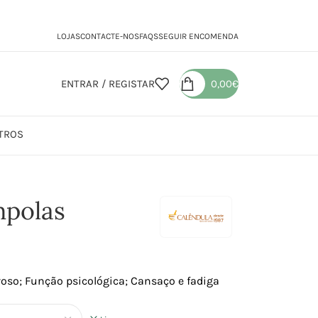
LOJAS
CONTACTE-NOS
FAQS
SEGUIR ENCOMENDA
ENTRAR / REGISTAR
0,00
€
TROS
s
mpolas
oso; Função psicológica; Cansaço e fadiga