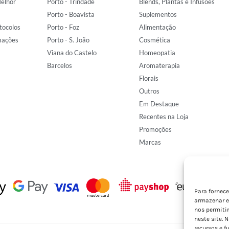
elhor
Porto - Trindade
Blends, Plantas e Infusões
Porto - Boavista
Suplementos
tocolos
Porto - Foz
Alimentação
mações
Porto - S. João
Cosmética
Viana do Castelo
Homeopatia
Barcelos
Aromaterapia
Florais
Outros
Em Destaque
Recentes na Loja
Promoções
Marcas
Para fornec
armazenar e
nos permiti
neste site. 
recursos e f