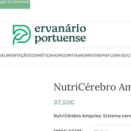
ugal Continental.
S
ALIMENTAÇÃO
COSMÉTICA
HOMEOPATIA
AROMATERAPIA
FLORAIS
OU
Início
Loja
Suplementos alimentares
Vitaminas
NutriCérebro Ampola
NutriCérebro A
37,50
€
NutriCérebro Ampolas: Sistema nerv