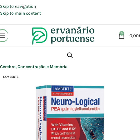
Portes grátis em compras a partir de 30 €, para envio expresso em
Portugal Continental.
Skip to navigation
Skip to main content
0
0,00
Início
Loja
Suplementos alimentares
Cérebro, Concentração e Memória
LAMBERTS