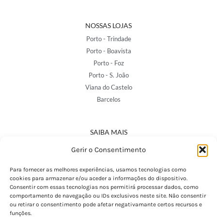
NOSSAS LOJAS
Porto - Trindade
Porto - Boavista
Porto - Foz
Porto - S. João
Viana do Castelo
Barcelos
SAIBA MAIS
Política de Privacidade
Gerir o Consentimento
Declaração de Acessibilidade
Termos e Condições
Para fornecer as melhores experiências, usamos tecnologias como
cookies para armazenar e/ou aceder a informações do dispositivo.
Perguntas Frequentes
Consentir com essas tecnologias nos permitirá processar dados, como
Custos de Envio
comportamento de navegação ou IDs exclusivos neste site. Não consentir
ou retirar o consentimento pode afetar negativamante certos recursos e
Encomendas Internacionais
funções.