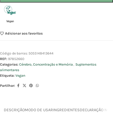
Vegan
Adicionar aos favoritos
Código de barras:
5055148413644
REF:
97852660
Categorias:
Cérebro, Concentração e Memória
,
Suplementos
alimentares
Etiqueta:
Vegan
Partilhar:
DESCRIÇÃO
MODO DE USAR
INGREDIENTES
DECLARAÇÃO NUTR