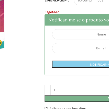
EMBALAGEM
Esgotado
Notificar-me se o produto vol
NOTIFICAR-
Adicionar aos favoritos