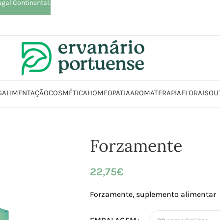
ugal Continental.
S
ALIMENTAÇÃO
COSMÉTICA
HOMEOPATIA
AROMATERAPIA
FLORAIS
OU
Loja
Suplementos alimentares
Cérebro, Concentração e Memória
Forz
Forzamente
22,75
€
Forzamente, suplemento alimentar