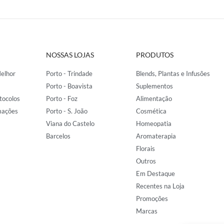
NOSSAS LOJAS
PRODUTOS
elhor
Porto - Trindade
Blends, Plantas e Infusões
Porto - Boavista
Suplementos
tocolos
Porto - Foz
Alimentação
mações
Porto - S. João
Cosmética
Viana do Castelo
Homeopatia
Barcelos
Aromaterapia
Florais
Outros
Em Destaque
Recentes na Loja
Promoções
Marcas