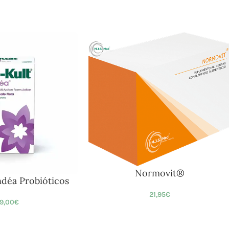
Normovit®
ndéa Probióticos
21,95
€
9,00
€