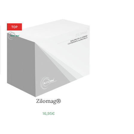
TOP
Zilomag®
16,95
€