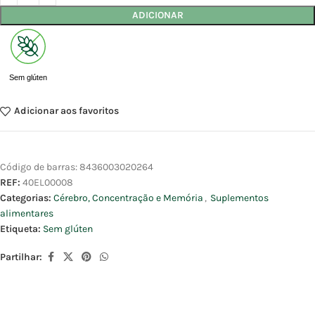
ADICIONAR
Sem glúten
Adicionar aos favoritos
Código de barras:
8436003020264
REF:
40EL00008
Categorias:
Cérebro, Concentração e Memória
,
Suplementos
alimentares
Etiqueta:
Sem glúten
Partilhar: