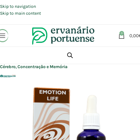
Portes grátis em compras a partir de 30 €, para envio expresso em
Portugal Continental.
Skip to navigation
Skip to main content
0
0,00
Início
Loja
Suplementos alimentares
Cérebro, Concentração e Memória