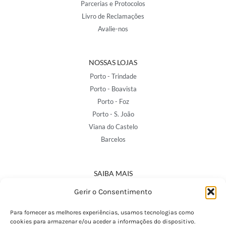
Parcerias e Protocolos
Livro de Reclamações
Avalie-nos
NOSSAS LOJAS
Porto - Trindade
Porto - Boavista
Porto - Foz
Porto - S. João
Viana do Castelo
Barcelos
SAIBA MAIS
Política de Privacidade
Gerir o Consentimento
Declaração de Acessibilidade
Termos e Condições
Para fornecer as melhores experiências, usamos tecnologias como
cookies para armazenar e/ou aceder a informações do dispositivo.
Perguntas Frequentes