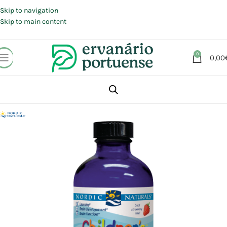
Portes grátis em compras a partir de 30 €, para envio expresso em
Portugal Continental.
Skip to navigation
Skip to main content
0
0,00
Início
Loja
Suplementos alimentares
Sistema imunitário