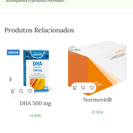
acompanha o produto recebido.
Produtos Relacionados
Normovit®
DHA 500 mg
21,95
€
14,99
€