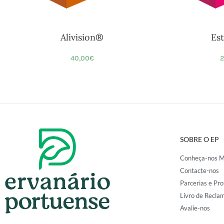
Alivision®
Es
40,00
€
2
SOBRE O EP
Conheça-nos M
Contacte-nos
Parcerias e Pro
Livro de Recla
Avalie-nos