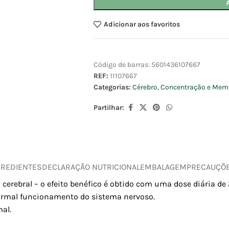
Adicionar aos favoritos
Código de barras:
5601436107667
REF:
11107667
Categorias:
Cérebro, Concentração e Mem
Partilhar:
GREDIENTES
DECLARAÇÃO NUTRICIONAL
EMBALAGEM
PRECAUÇÕ
erebral – o efeito benéfico é obtido com uma dose diária de
normal funcionamento do sistema nervoso.
al.