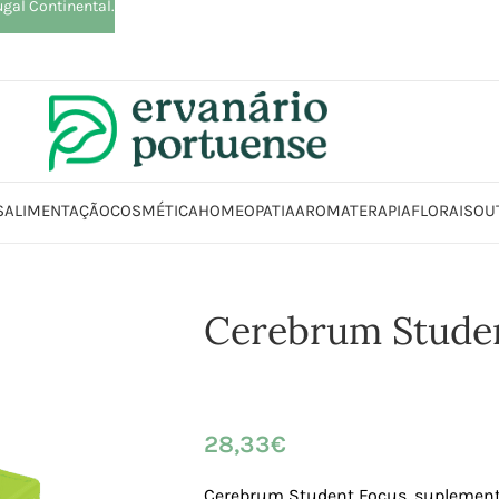
ugal Continental.
S
ALIMENTAÇÃO
COSMÉTICA
HOMEOPATIA
AROMATERAPIA
FLORAIS
OU
uplementos alimentares
Cérebro, Concentração e Memória
Cerebrum S
Cerebrum Stude
28,33
€
Cerebrum Student Focus, suplement