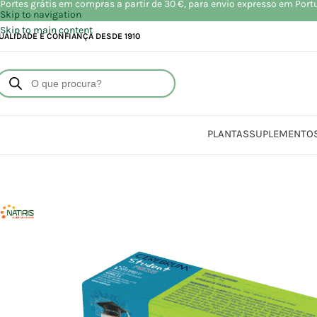
Portes grátis em compras a partir de 30 €, para envio expresso em Port
Skip to navigation
Skip to main content
UALIDADE E CONFIANÇA DESDE 1910
PLANTAS
SUPLEMENTO
Início
Loja
S