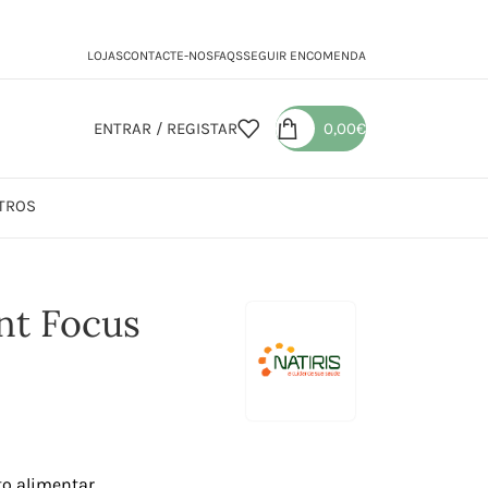
LOJAS
CONTACTE-NOS
FAQS
SEGUIR ENCOMENDA
ENTRAR / REGISTAR
0,00
€
TROS
tudent Focus
nt Focus
o alimentar