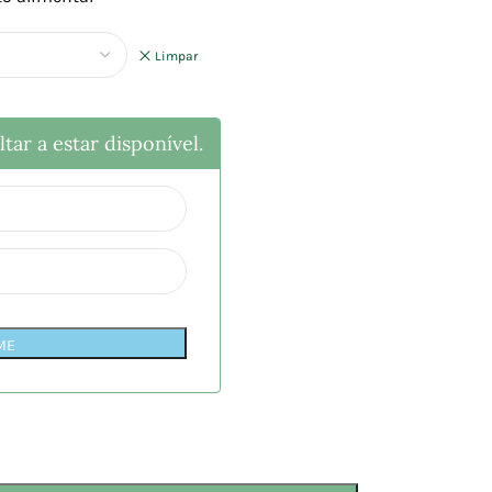
Limpar
tar a estar disponível.
ME