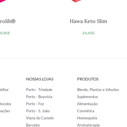
trolib®
Hawa Keto Slim
9,95
€
24,45
€
NOSSAS LOJAS
PRODUTOS
elhor
Porto - Trindade
Blends, Plantas e Infusões
Porto - Boavista
Suplementos
tocolos
Porto - Foz
Alimentação
mações
Porto - S. João
Cosmética
Viana do Castelo
Homeopatia
Barcelos
Aromaterapia