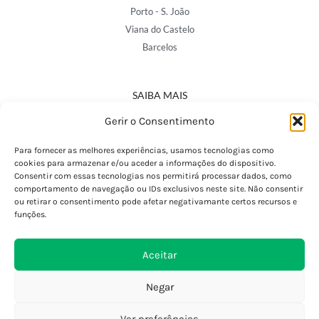
Porto - S. João
Viana do Castelo
Barcelos
SAIBA MAIS
Política de Privacidade
Gerir o Consentimento
Declaração de Acessibilidade
Termos e Condições
Para fornecer as melhores experiências, usamos tecnologias como
cookies para armazenar e/ou aceder a informações do dispositivo.
Perguntas Frequentes
Consentir com essas tecnologias nos permitirá processar dados, como
Custos de Envio
comportamento de navegação ou IDs exclusivos neste site. Não consentir
ou retirar o consentimento pode afetar negativamante certos recursos e
Encomendas Internacionais
funções.
Seguir Encomenda
Devoluções e Trocas
Aceitar
Negar
Ver preferências