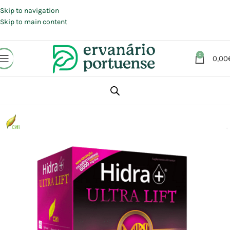
Portes grátis em compras a partir de 30 €, para envio expresso em
Portugal Continental.
Skip to navigation
Skip to main content
0
0,00
Início
Loja
Suplementos alimentares
Cabelo, Pele e Unhas