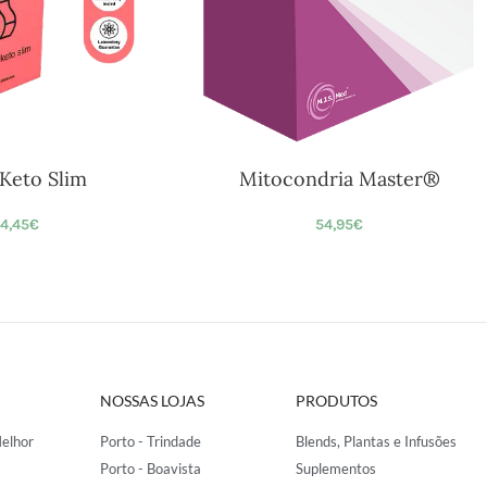
Keto Slim
Mitocondria Master®
4,45
€
54,95
€
NOSSAS LOJAS
PRODUTOS
elhor
Porto - Trindade
Blends, Plantas e Infusões
Porto - Boavista
Suplementos