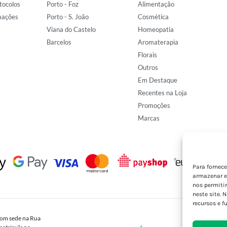
tocolos
Porto - Foz
Alimentação
mações
Porto - S. João
Cosmética
Viana do Castelo
Homeopatia
Barcelos
Aromaterapia
Florais
Outros
Em Destaque
Recentes na Loja
Promoções
Marcas
Para fornec
armazenar e
nos permiti
neste site. 
recursos e f
om sede na Rua