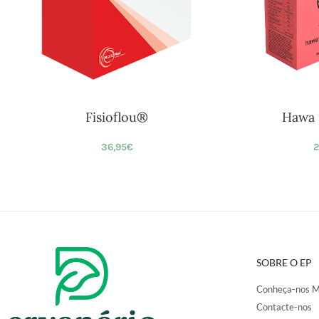
Fisioflou®
Hawa 
36,95
€
2
SOBRE O EP
Conheça-nos M
Contacte-nos