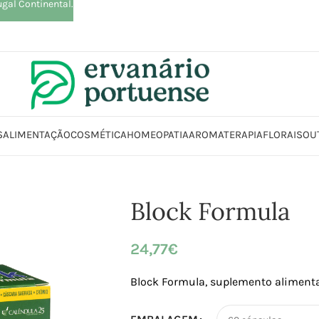
ugal Continental.
S
ALIMENTAÇÃO
COSMÉTICA
HOMEOPATIA
AROMATERAPIA
FLORAIS
OU
Início
Loja
Suplementos alimentares
Block Formula
Block Formula
24,77
€
Block Formula, suplemento aliment