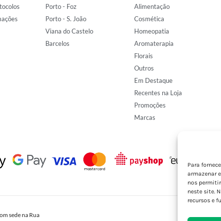
tocolos
Porto - Foz
Alimentação
mações
Porto - S. João
Cosmética
Viana do Castelo
Homeopatia
Barcelos
Aromaterapia
Florais
Outros
Em Destaque
Recentes na Loja
Promoções
Marcas
Para fornec
armazenar e
nos permiti
neste site. 
recursos e f
om sede na Rua