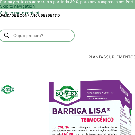
Portes grátis em compras a partir de 30 €, para envio expresso em Port
Skip to navigation
Skip to main content
UALIDADE E CONFIANÇA DESDE 1910
PLANTAS
SUPLEMENTO
Iníc