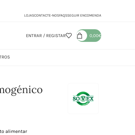
LOJAS
CONTACTE-NOS
FAQS
SEGUIR ENCOMENDA
ENTRAR / REGISTAR
0,00
€
TROS
nico
rmogénico
to alimentar