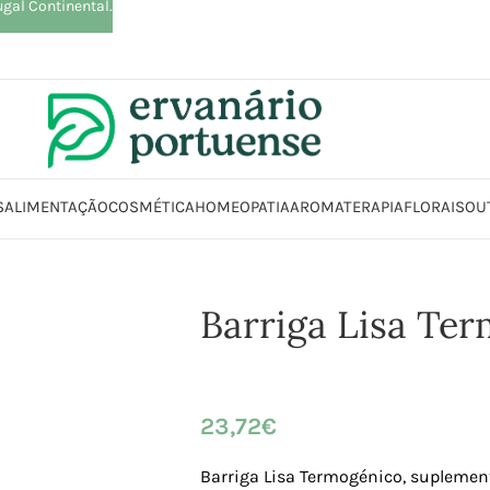
ugal Continental.
S
ALIMENTAÇÃO
COSMÉTICA
HOMEOPATIA
AROMATERAPIA
FLORAIS
OU
io
Loja
Suplementos alimentares
Controlo peso
Barriga Lisa Termogé
Barriga Lisa Te
23,72
€
Barriga Lisa Termogénico, suplemen