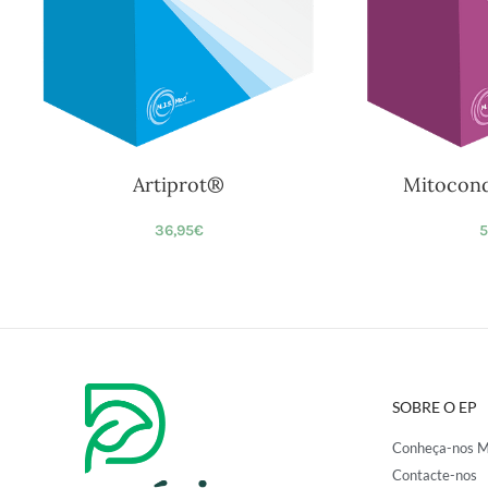
Artiprot®
Mitocond
36,95
€
5
SOBRE O EP
Conheça-nos M
Contacte-nos