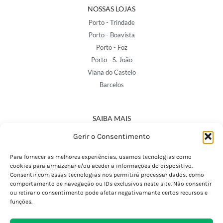
NOSSAS LOJAS
Porto - Trindade
Porto - Boavista
Porto - Foz
Porto - S. João
Viana do Castelo
Barcelos
SAIBA MAIS
Política de Privacidade
Gerir o Consentimento
Declaração de Acessibilidade
Termos e Condições
Para fornecer as melhores experiências, usamos tecnologias como
cookies para armazenar e/ou aceder a informações do dispositivo.
Perguntas Frequentes
Consentir com essas tecnologias nos permitirá processar dados, como
Custos de Envio
comportamento de navegação ou IDs exclusivos neste site. Não consentir
ou retirar o consentimento pode afetar negativamante certos recursos e
Encomendas Internacionais
funções.
Seguir Encomenda
Devoluções e Trocas