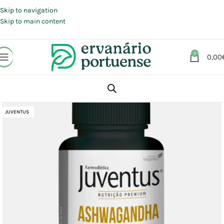
Portes grátis em compras a partir de 30 €, para envio expresso em
Portugal Continental.
Skip to navigation
Skip to main content
0
0,00
Início
Loja
Suplementos alimentares
Sistema Nervoso
JUVENTUS