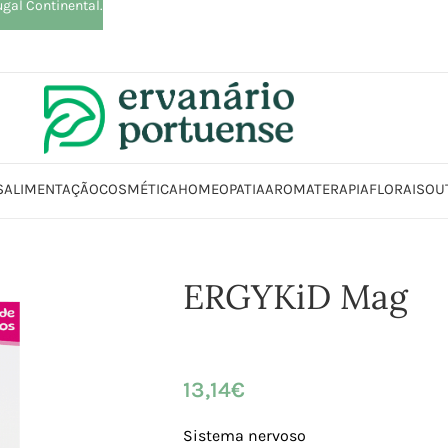
ugal Continental.
S
ALIMENTAÇÃO
COSMÉTICA
HOMEOPATIA
AROMATERAPIA
FLORAIS
OU
Loja
Suplementos alimentares
Articulações, Músculos e Ossos
ERGYK
ERGYKiD Mag
13,14
€
Sistema nervoso