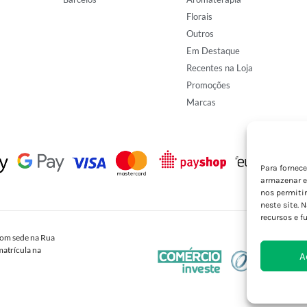
Florais
Outros
Em Destaque
Recentes na Loja
Promoções
Marcas
Para fornec
armazenar e
nos permiti
neste site. 
recursos e f
om sede na Rua
atrícula na
A