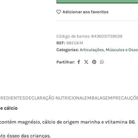
Adicionar aos favoritos
Código de barras:
8436031739039
REF:
98EGKM
Categorias:
Articulações, Músculos e Oss
Partilhar:
GREDIENTES
DECLARAÇÃO NUTRICIONAL
EMBALAGEM
PRECAUÇÕ
e cálcio
contém magnésio, cálcio de origem marinha e vtitamina B6.
to ósseo das crianças.