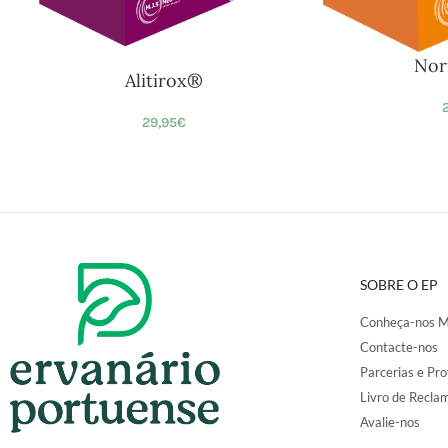
Nor
Alitirox®
2
29,95
€
SOBRE O EP
Conheça-nos M
Contacte-nos
Parcerias e Pro
Livro de Recla
Avalie-nos