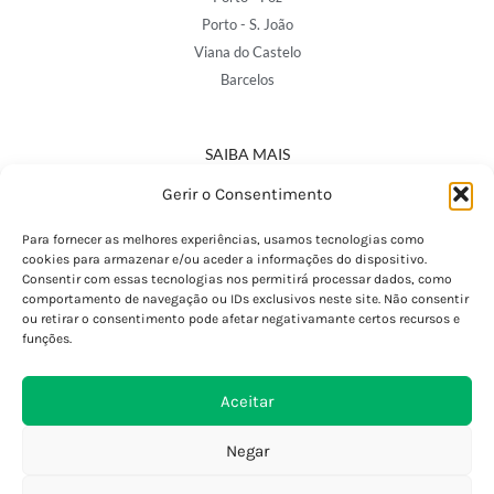
Porto - S. João
Viana do Castelo
Barcelos
SAIBA MAIS
Política de Privacidade
Gerir o Consentimento
Declaração de Acessibilidade
Termos e Condições
Para fornecer as melhores experiências, usamos tecnologias como
cookies para armazenar e/ou aceder a informações do dispositivo.
Perguntas Frequentes
Consentir com essas tecnologias nos permitirá processar dados, como
Custos de Envio
comportamento de navegação ou IDs exclusivos neste site. Não consentir
ou retirar o consentimento pode afetar negativamante certos recursos e
Encomendas Internacionais
funções.
Seguir Encomenda
Devoluções e Trocas
Aceitar
Negar