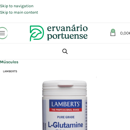
Portes grátis em compras a partir de 30 €, para envio expresso em
Portugal Continental.
Skip to navigation
Skip to main content
0
0,00
Início
Loja
Suplementos alimentares
Articulações, Músculos e Ossos
Músculos
LAMBERTS