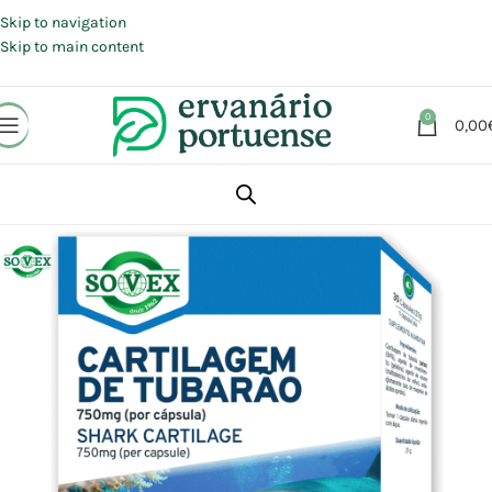
Portes grátis em compras a partir de 30 €, para envio expresso em
Portugal Continental.
Skip to navigation
Skip to main content
0
0,00
Início
Loja
Suplementos alimentares
Articulações, Músculos e Ossos