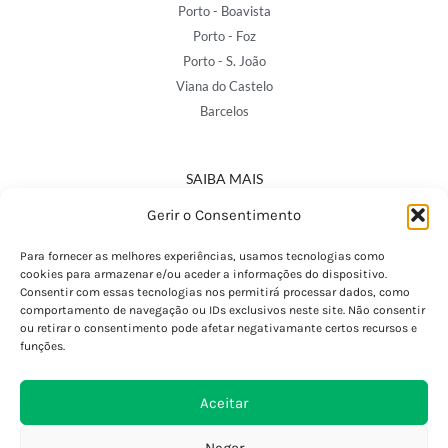
Porto - Boavista
Porto - Foz
Porto - S. João
Viana do Castelo
Barcelos
SAIBA MAIS
Política de Privacidade
Gerir o Consentimento
Declaração de Acessibilidade
Termos e Condições
Para fornecer as melhores experiências, usamos tecnologias como
cookies para armazenar e/ou aceder a informações do dispositivo.
Perguntas Frequentes
Consentir com essas tecnologias nos permitirá processar dados, como
Custos de Envio
comportamento de navegação ou IDs exclusivos neste site. Não consentir
ou retirar o consentimento pode afetar negativamante certos recursos e
Encomendas Internacionais
funções.
Seguir Encomenda
Devoluções e Trocas
Aceitar
Negar