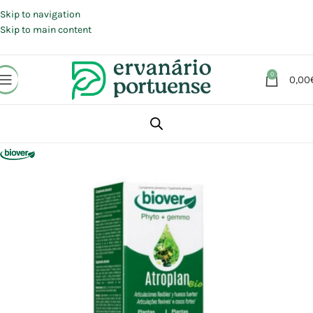
Portes grátis em compras a partir de 30 €, para envio expresso em
Portugal Continental.
Skip to navigation
Skip to main content
0
0,00
Início
Loja
Suplementos alimentares
Articulações, Músculos e Ossos