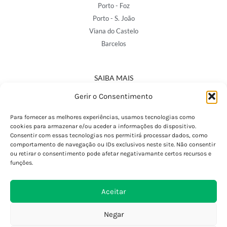
Porto - Foz
Porto - S. João
Viana do Castelo
Barcelos
SAIBA MAIS
Política de Privacidade
Gerir o Consentimento
Declaração de Acessibilidade
Termos e Condições
Para fornecer as melhores experiências, usamos tecnologias como
cookies para armazenar e/ou aceder a informações do dispositivo.
Perguntas Frequentes
Consentir com essas tecnologias nos permitirá processar dados, como
Custos de Envio
comportamento de navegação ou IDs exclusivos neste site. Não consentir
ou retirar o consentimento pode afetar negativamante certos recursos e
Encomendas Internacionais
funções.
Seguir Encomenda
Devoluções e Trocas
Aceitar
Negar