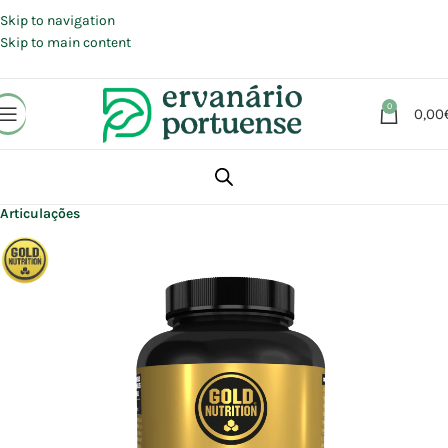
Portes grátis em compras a partir de 30 €, para envio expresso em
Portugal Continental.
Skip to navigation
Skip to main content
0
0,00
Início
Loja
Suplementos alimentares
Articulações, Músculos e Ossos
Articulações