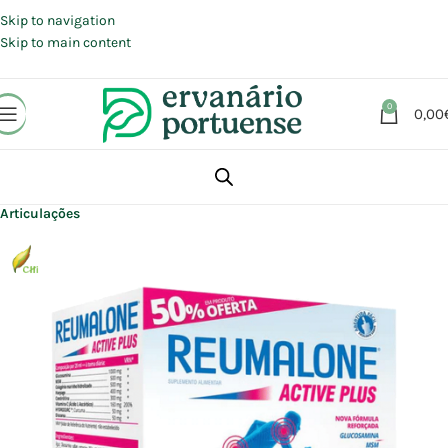
Portes grátis em compras a partir de 30 €, para envio expresso em
Portugal Continental.
Skip to navigation
Skip to main content
0
0,00
Início
Loja
Suplementos alimentares
Articulações, Músculos e Ossos
Articulações