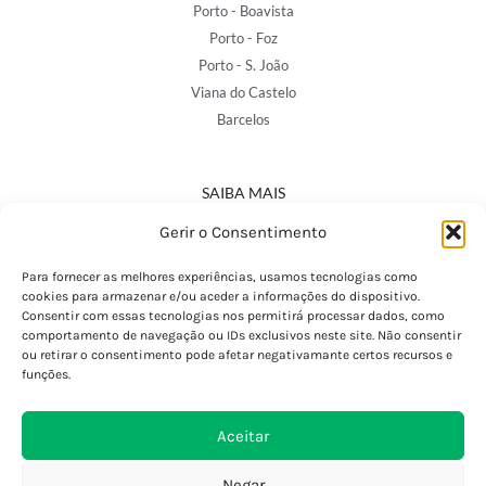
Porto - Boavista
Porto - Foz
Porto - S. João
Viana do Castelo
Barcelos
SAIBA MAIS
Política de Privacidade
Gerir o Consentimento
Declaração de Acessibilidade
Termos e Condições
Para fornecer as melhores experiências, usamos tecnologias como
cookies para armazenar e/ou aceder a informações do dispositivo.
Perguntas Frequentes
Consentir com essas tecnologias nos permitirá processar dados, como
Custos de Envio
comportamento de navegação ou IDs exclusivos neste site. Não consentir
ou retirar o consentimento pode afetar negativamante certos recursos e
Encomendas Internacionais
funções.
Seguir Encomenda
Devoluções e Trocas
Aceitar
Negar