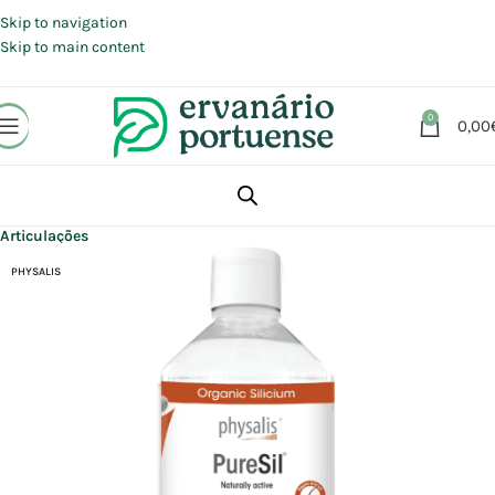
Portes grátis em compras a partir de 30 €, para envio expresso em
Portugal Continental.
Skip to navigation
Skip to main content
0
0,00
Início
Loja
Suplementos alimentares
Articulações, Músculos e Ossos
Articulações
PHYSALIS