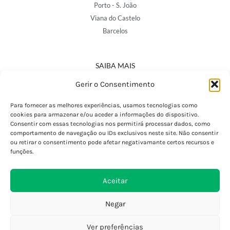
Porto - S. João
Viana do Castelo
Barcelos
SAIBA MAIS
Política de Privacidade
Gerir o Consentimento
Declaração de Acessibilidade
Termos e Condições
Para fornecer as melhores experiências, usamos tecnologias como
cookies para armazenar e/ou aceder a informações do dispositivo.
Perguntas Frequentes
Consentir com essas tecnologias nos permitirá processar dados, como
Custos de Envio
comportamento de navegação ou IDs exclusivos neste site. Não consentir
ou retirar o consentimento pode afetar negativamante certos recursos e
Encomendas Internacionais
funções.
Seguir Encomenda
Devoluções e Trocas
Aceitar
Negar
Ver preferências