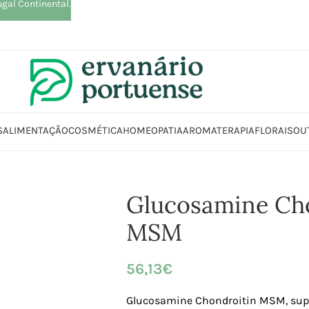
ugal Continental.
S
ALIMENTAÇÃO
COSMÉTICA
HOMEOPATIA
AROMATERAPIA
FLORAIS
OU
os alimentares
Articulações, Músculos e Ossos
Articulações
Glucosa
Glucosamine Ch
MSM
56,13
€
Glucosamine Chondroitin MSM, sup