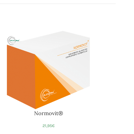
Normovit®
21,95
€