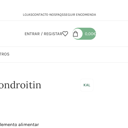
LOJAS
CONTACTE-NOS
FAQS
SEGUIR ENCOMENDA
ENTRAR / REGISTAR
0,00
€
TROS
mine Chondroitin MSM
ondroitin
KAL
lemento alimentar