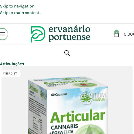
Portes grátis em compras a partir de 30 €, para envio expresso em
Portugal Continental.
Skip to navigation
Skip to main content
0
0,00
Início
Loja
Suplementos alimentares
Articulações, Músculos e Ossos
Articulações
YNSADIET