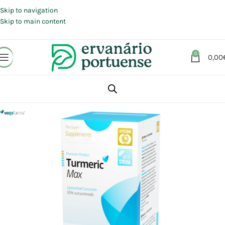
Portes grátis em compras a partir de 30 €, para envio expresso em
Portugal Continental.
Skip to navigation
Skip to main content
0
0,00
Início
Loja
Suplementos alimentares
Sistema Digestivo