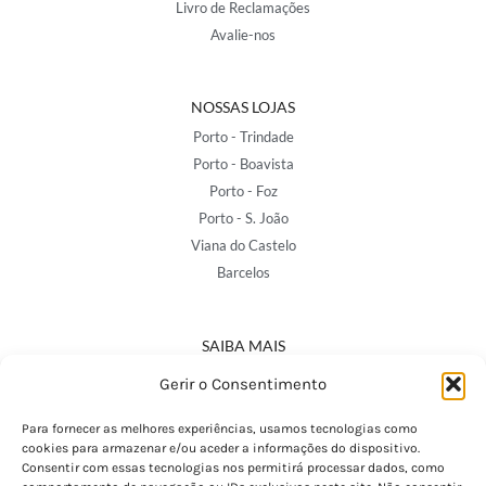
Livro de Reclamações
Avalie-nos
NOSSAS LOJAS
Porto - Trindade
Porto - Boavista
Porto - Foz
Porto - S. João
Viana do Castelo
Barcelos
SAIBA MAIS
Política de Privacidade
Gerir o Consentimento
Declaração de Acessibilidade
Termos e Condições
Para fornecer as melhores experiências, usamos tecnologias como
cookies para armazenar e/ou aceder a informações do dispositivo.
Perguntas Frequentes
Consentir com essas tecnologias nos permitirá processar dados, como
Custos de Envio